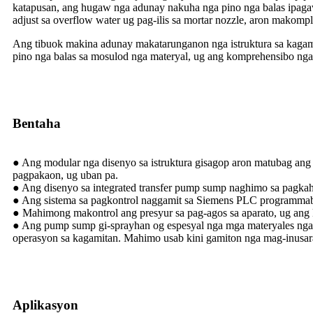
katapusan, ang hugaw nga adunay nakuha nga pino nga balas ipagawa
adjust sa overflow water ug pag-ilis sa mortar nozzle, aron makompl
Ang tibuok makina adunay makatarunganon nga istruktura sa kagami
pino nga balas sa mosulod nga materyal, ug ang komprehensibo ng
Bentaha
● Ang modular nga disenyo sa istruktura gisagop aron matubag ang 
pagpakaon, ug uban pa.
● Ang disenyo sa integrated transfer pump sump naghimo sa pagka
● Ang sistema sa pagkontrol naggamit sa Siemens PLC programmable
● Mahimong makontrol ang presyur sa pag-agos sa aparato, ug ang
● Ang pump sump gi-sprayhan og espesyal nga mga materyales nga 
operasyon sa kagamitan. Mahimo usab kini gamiton nga mag-inusara
Aplikasyon