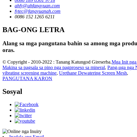
0086 189 0561 9718
ahfy@ahfangyuan.com
fytec@fangyuanah.com
0086 152 1265 6211
BAG-ONG LETRA
Alang sa mga pangutana bahin sa among mga produkt
oras.
© Copyright - 2010-2022 : Tanang Katungod Gireserba.
Mga Init nga
Makina sa pagsala sa pino nga pagproseso sa mineral
,
Pang-uga nga N
vibrating screening machine
,
Urethane Dewatering Screen Mesh
,
PANGUTANA KARON
Sosyal
Ipadala ang Email