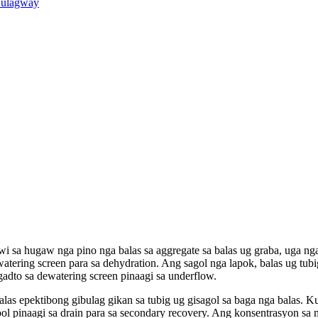
 sa hugaw nga pino nga balas sa aggregate sa balas ug graba, uga ng
ing screen para sa dehydration. Ang sagol nga lapok, balas ug tubig
ngadto sa dewatering screen pinaagi sa underflow.
las epektibong gibulag gikan sa tubig ug gisagol sa baga nga balas. K
pool pinaagi sa drain para sa secondary recovery. Ang konsentrasyon s