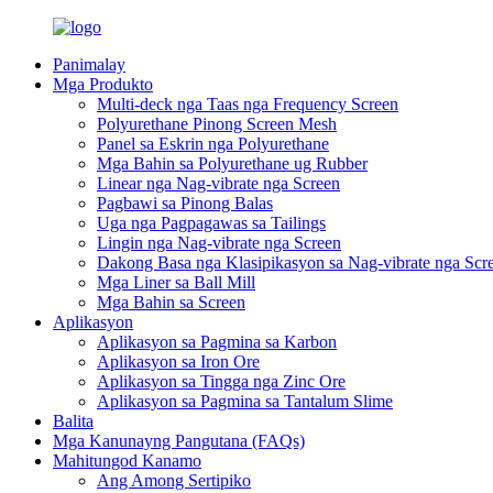
Panimalay
Mga Produkto
Multi-deck nga Taas nga Frequency Screen
Polyurethane Pinong Screen Mesh
Panel sa Eskrin nga Polyurethane
Mga Bahin sa Polyurethane ug Rubber
Linear nga Nag-vibrate nga Screen
Pagbawi sa Pinong Balas
Uga nga Pagpagawas sa Tailings
Lingin nga Nag-vibrate nga Screen
Dakong Basa nga Klasipikasyon sa Nag-vibrate nga Scr
Mga Liner sa Ball Mill
Mga Bahin sa Screen
Aplikasyon
Aplikasyon sa Pagmina sa Karbon
Aplikasyon sa Iron Ore
Aplikasyon sa Tingga nga Zinc Ore
Aplikasyon sa Pagmina sa Tantalum Slime
Balita
Mga Kanunayng Pangutana (FAQs)
Mahitungod Kanamo
Ang Among Sertipiko