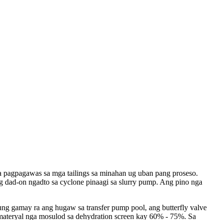
a pagpagawas sa mga tailings sa minahan ug uban pang proseso.
 dad-on ngadto sa cyclone pinaagi sa slurry pump. Ang pino nga
ung gamay ra ang hugaw sa transfer pump pool, ang butterfly valve
a materyal nga mosulod sa dehydration screen kay 60% - 75%. Sa