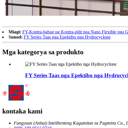
Miagi:
FY-Kontra-babag ug Kontra-pilit nga Nano Flexible nga 
Sunod:
FY Series Taas nga Epektibo nga Hydrocyclone
Mga kategorya sa produkto
FY Series Taas nga Epektibo nga Hydrocyc
kontaka kami
Fangyuan (Anhui) Intelihenteng Kagamitan sa Pagmina Co., L