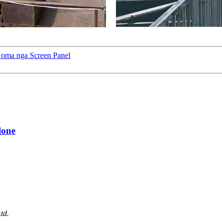
Goma nga Screen Panel
lone
td.