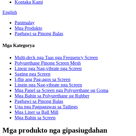
Kontaka Kami
English
Panimalay
Mga Produkto
Pagbawi sa Pinong Balas
Mga Kategorya
Multi-deck nga Taas nga Frequency Screen
Polyurethane Pinong Screen Mesh
Linear nga Nag-vibrate nga Screen
Saging nga Screen
I-flip ang Pag-agos sa Screen
Lingin nga Nag-vibrate nga Screen
Mga Panel sa Screen nga Polyurethane ug Goma
Mga Bahin sa Polyurethane ug Rubber
Pagbawi sa Pinong Balas
Uga nga Pagpagawas sa Tailings
Mga Liner sa Ball Mill
Mga Bahin sa Screen
Mga produkto nga gipasiugdahan