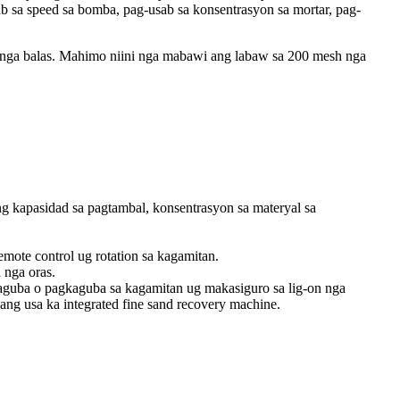
b sa speed sa bomba, pag-usab sa konsentrasyon sa mortar, pag-
o nga balas. Mahimo niini nga mabawi ang labaw sa 200 mesh nga
g kapasidad sa pagtambal, konsentrasyon sa materyal sa
ote control ug rotation sa kagamitan.
 nga oras.
aguba o pagkaguba sa kagamitan ug makasiguro sa lig-on nga
g usa ka integrated fine sand recovery machine.