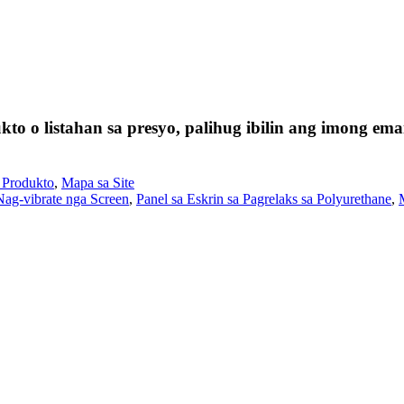
o o listahan sa presyo, palihug ibilin ang imong e
 Produkto
,
Mapa sa Site
ag-vibrate nga Screen
,
Panel sa Eskrin sa Pagrelaks sa Polyurethane
,