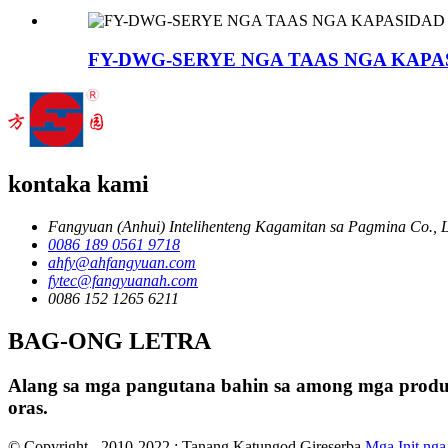
FY-DWG-SERYE NGA TAAS NGA KAPA
kontaka kami
Fangyuan (Anhui) Intelihenteng Kagamitan sa Pagmina Co., L
0086 189 0561 9718
ahfy@ahfangyuan.com
fytec@fangyuanah.com
0086 152 1265 6211
BAG-ONG LETRA
Alang sa mga pangutana bahin sa among mga produkt
oras.
© Copyright - 2010-2022 : Tanang Katungod Gireserba.
Mga Init nga