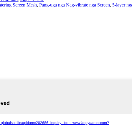
tering Screen Mesh
,
Pang-uga nga Nag-vibrate nga Screen
,
5-layer ng