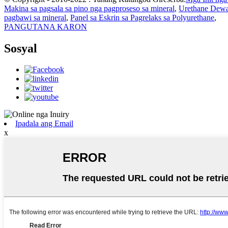
Makina sa pagsala sa pino nga pagproseso sa mineral
,
Urethane Dewa
pagbawi sa mineral
,
Panel sa Eskrin sa Pagrelaks sa Polyurethane
,
PANGUTANA KARON
Sosyal
Ipadala ang Email
x