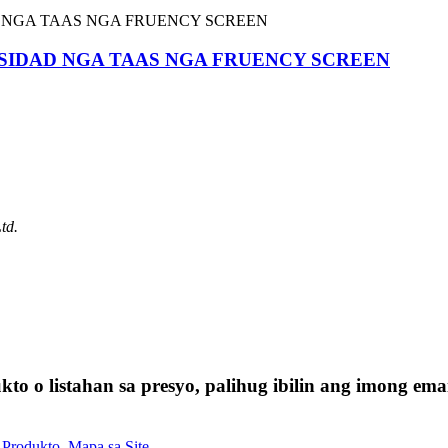
SIDAD NGA TAAS NGA FRUENCY SCREEN
td.
o o listahan sa presyo, palihug ibilin ang imong e
 Produkto
,
Mapa sa Site