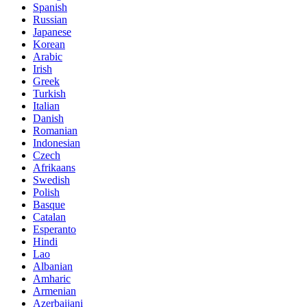
Spanish
Russian
Japanese
Korean
Arabic
Irish
Greek
Turkish
Italian
Danish
Romanian
Indonesian
Czech
Afrikaans
Swedish
Polish
Basque
Catalan
Esperanto
Hindi
Lao
Albanian
Amharic
Armenian
Azerbaijani