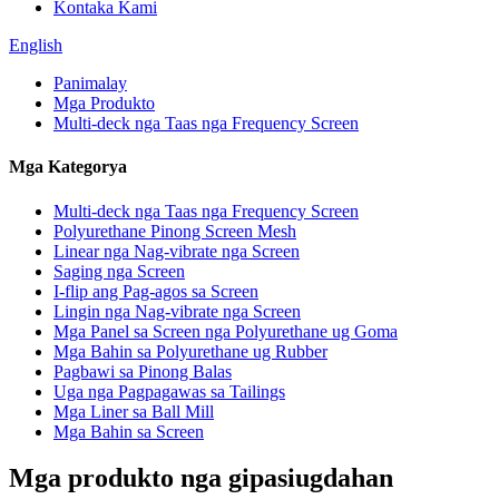
Kontaka Kami
English
Panimalay
Mga Produkto
Multi-deck nga Taas nga Frequency Screen
Mga Kategorya
Multi-deck nga Taas nga Frequency Screen
Polyurethane Pinong Screen Mesh
Linear nga Nag-vibrate nga Screen
Saging nga Screen
I-flip ang Pag-agos sa Screen
Lingin nga Nag-vibrate nga Screen
Mga Panel sa Screen nga Polyurethane ug Goma
Mga Bahin sa Polyurethane ug Rubber
Pagbawi sa Pinong Balas
Uga nga Pagpagawas sa Tailings
Mga Liner sa Ball Mill
Mga Bahin sa Screen
Mga produkto nga gipasiugdahan