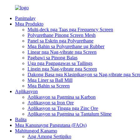
Panimalay
Mga Produkto
Multi-deck nga Taas nga Frequency Screen
Polyurethane Pinong Screen Mesh
Panel sa Eskrin nga Polyurethane
Mga Bahin sa Polyurethane ug Rubber
Linear nga Nag-vibrate nga Screen
Pagbawi sa Pinong Balas
Uga nga Pagpagawas sa Tailings
Lingin nga Nag-vibrate nga Screen
Dakong Basa nga Klasipikasyon sa Nag-vibrate nga Scr
Mga Liner sa Ball Mill
Mga Bahin sa Screen
Aplikasyon
Aplikasyon sa Pagmina sa Karbon
Aplikasyon sa Iron Ore
Aplikasyon sa Tingga nga Zinc Ore
Aplikasyon sa Pagmina sa Tantalum Slime
Balita
Mga Kanunayng Pangutana (FAQs)
Mahitungod Kanamo
Ang Among Sertipiko