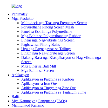
Panimalay
Mga Produkto
Multi-deck nga Taas nga Frequency Screen
Polyurethane Pinong Screen Mesh
Panel sa Eskrin nga Polyurethane
Mga Bahin sa Polyurethane ug Rubber
Linear nga Nag-vibrate nga Screen
Pagbawi sa Pinong Balas
Uga nga Pagpagawas sa Tailings
Lingin nga Nag-vibrate nga Screen
Dakong Basa nga Klasipikasyon sa Nag-vibrate nga
Screen
Mga Liner sa Ball Mill
Mga Bahin sa Screen
Aplikasyon
Aplikasyon sa Pagmina sa Karbon
Aplikasyon sa Iron Ore
Aplikasyon sa Tingga nga Zinc Ore
Aplikasyon sa Pagmina sa Tantalum Slime
Balita
Mga Kanunayng Pangutana (FAQs)
Mahitungod Kanamo