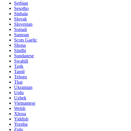
Serbian
Sesotho
Sinhala
Slovak
Slovenian
Somali
Samoan
Scots Gaelic
Shona
Sindhi
Sundanese
Swahili
Tajik
Tamil
Telugu
Thai
Ukrainian
Urdu
Uzbek
Vietnamese
Welsh
Xhosa
Yiddish
Yoruba
Zulu