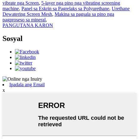
vibrate nga Screen
,
5-layer nga pino nga vibrating screening
machine
,
Panel sa Eskrin sa Pagrelaks sa Polyurethane
,
Urethane
Dewatering Screen Mesh
,
Makina sa pagsala sa pino nga
pagproseso sa mineral
,
PANGUTANA KARON
Sosyal
Ipadala ang Email
x