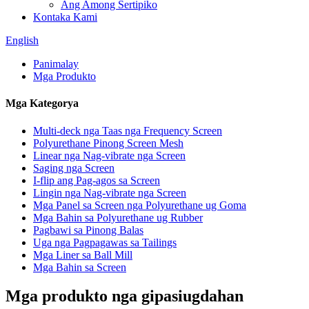
Ang Among Sertipiko
Kontaka Kami
English
Panimalay
Mga Produkto
Mga Kategorya
Multi-deck nga Taas nga Frequency Screen
Polyurethane Pinong Screen Mesh
Linear nga Nag-vibrate nga Screen
Saging nga Screen
I-flip ang Pag-agos sa Screen
Lingin nga Nag-vibrate nga Screen
Mga Panel sa Screen nga Polyurethane ug Goma
Mga Bahin sa Polyurethane ug Rubber
Pagbawi sa Pinong Balas
Uga nga Pagpagawas sa Tailings
Mga Liner sa Ball Mill
Mga Bahin sa Screen
Mga produkto nga gipasiugdahan