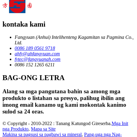
kontaka kami
Fangyuan (Anhui) Intelihenteng Kagamitan sa Pagmina Co.,
Ltd.
0086 189 0561 9718
ahfy@ahfangyuan.com
fytec@fangyuanah.com
0086 152 1265 6211
BAG-ONG LETRA
Alang sa mga pangutana bahin sa among mga
produkto o listahan sa presyo, palihug ibilin ang
imong email kanamo ug kami mokontak kanimo
sulod sa 24 oras.
© Copyright - 2010-2022 : Tanang Katungod Gireserba.
Mga Init
nga Produkto
,
Mapa sa Site
Makina sa pagsusi sa pagbawi sa mineral
,
Pang-uga nga Nag-